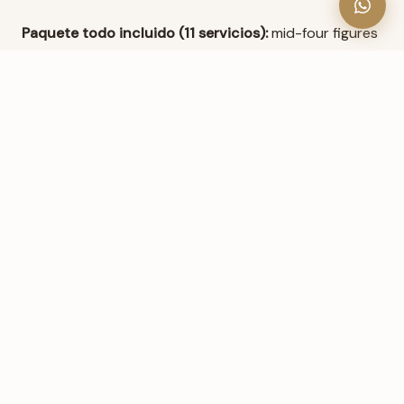
Paquete todo incluido (11 servicios):
mid-four figures
— generalmente entre $12,000 y $14,000 para 200
invitados con calidad comparable.
¿Quieres Ver el Paquete Todo
Incluido de Cerca?
Un tour de 30 minutos te muestra
exactamente qué incluye cada servicio —
sin letra pequeña, sin presión.
AGENDA TU TOUR GRATIS
LLAMA (951) 655-0356