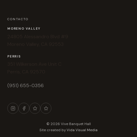
CONTACTO
MORENO VALLEY
24805 Alessandro Blvd #9
Moreno Valley, CA 92553
PERRIS
351 Wilkerson Ave Unit C
Perris, CA 92570
(951) 655-0356
© 2026 Vive Banquet Hall
Site created by
Vida Visual Media