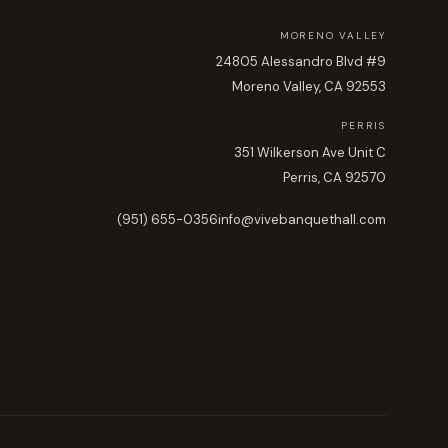
MORENO VALLEY
24805 Alessandro Blvd #9
Moreno Valley, CA 92553
PERRIS
351 Wilkerson Ave Unit C
Perris, CA 92570
(951) 655-0356
info@vivebanquethall.com