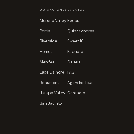
UBICACIONES
EVENTOS
Moreno Valley
Bodas
Perris
Quinceañeras
Riverside
Sweet 16
Hemet
Paquete
Menifee
Galería
Lake Elsinore
FAQ
Beaumont
Agendar Tour
Jurupa Valley
Contacto
San Jacinto