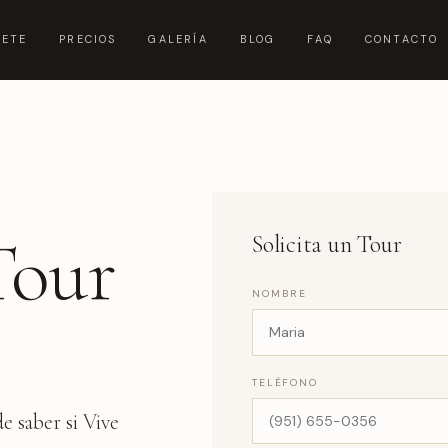
UETE
PRECIOS
GALERÍA
BLOG
FAQ
CONTACTO
Tour
Solicita un Tour
NOMBRE
TELÉFONO
e saber si Vive