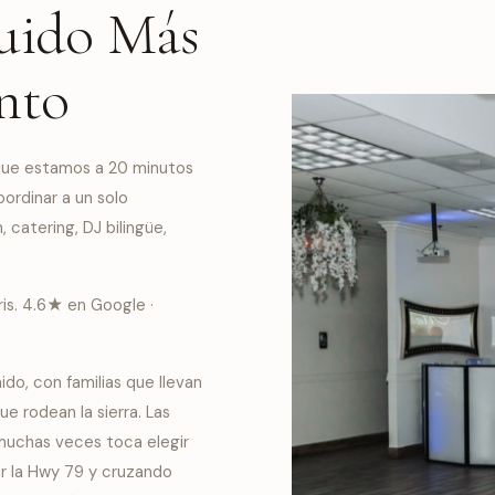
luido Más
nto
rque estamos a 20 minutos
rdinar a un solo
, catering, DJ bilingüe,
is. 4.6★ en Google ·
do, con familias que llevan
ue rodean la sierra. Las
 muchas veces toca elegir
or la Hwy 79 y cruzando