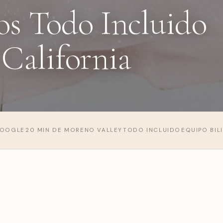
os Todo Incluido
 California
GOOGLE
20 MIN DE MORENO VALLEY
TODO INCLUIDO
EQUIPO BIL