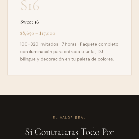
S16
Sweet 16
$8,650 – $17,000
100–320 invitados · 7 horas · Paquete completo
con iluminación para entrada triunfal, DJ
bilingüe y decoración en tu paleta de colores.
EL VALOR REAL
Si Contrataras Todo Por